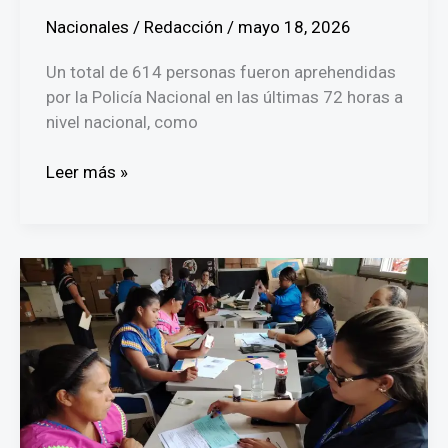
Nacionales
/
Redacción
/
mayo 18, 2026
Un total de 614 personas fueron aprehendidas
por la Policía Nacional en las últimas 72 horas a
nivel nacional, como
Más
Leer más »
de
600
arrestos
y
cinco
víctimas
fatales
por
accidentes
en
las