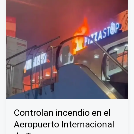
carros
cisternas
Controlan incendio en el
Aeropuerto Internacional