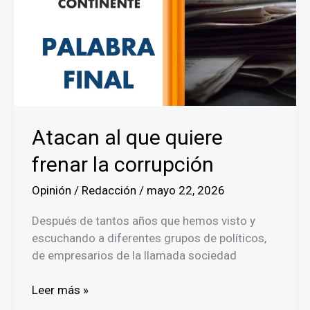
al
laberinto
laboral
en
Panamá
Atacan al que quiere
frenar la corrupción
Opinión
/
Redacción
/
mayo 22, 2026
Después de tantos años que hemos visto y
escuchando a diferentes grupos de políticos,
de empresarios de la llamada sociedad
Atacan
Leer más »
al