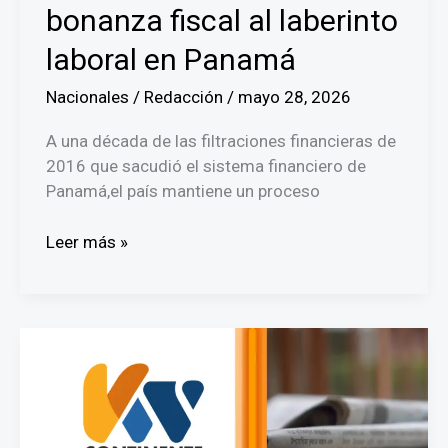
bonanza fiscal al laberinto
Artes
laboral en Panamá
Nacionales
/
Redacción
/
mayo 28, 2026
A una década de las filtraciones financieras de
2016 que sacudió el sistema financiero de
Panamá,el país mantiene un proceso
El
Leer más »
costo
de
la
transparencia:
De
la
bonanza
fiscal