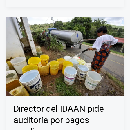
que
quiere
frenar
la
corrupción
Director del IDAAN pide
auditoría por pagos