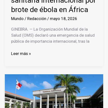
sanitaria internacional por
brote de ébola en África
Mundo
/
Redacción
/
mayo 18, 2026
GINEBRA. — La Organización Mundial de la
Salud (OMS) declaró una emergencia de salud
pública de importancia internacional, tras la
OMS
Leer más »
declara
emergencia
sanitaria
internacional
por
brote
de
ébola
en