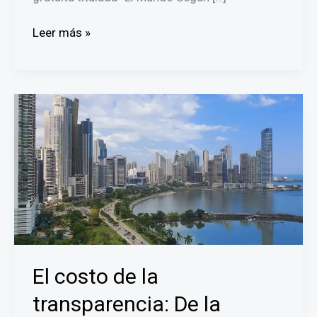
La
Leer más »
exposición
“El
Mundo
Según
Mafalda”
abre
sus
puertas
de
forma
gratuita
en
la
El costo de la
Ciudad
de
transparencia: De la
las