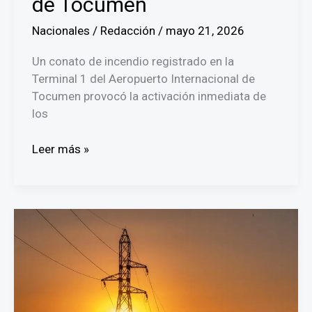
de Tocumen
Nacionales
/
Redacción
/
mayo 21, 2026
Un conato de incendio registrado en la
Terminal 1 del Aeropuerto Internacional de
Tocumen provocó la activación inmediata de
los
Controlan
Leer más »
incendio
en
el
Aeropuerto
Internacional
de
Tocumen