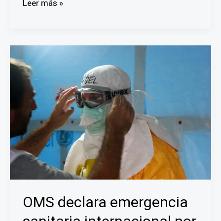
Interconexión
Leer más »
eléctrica
entre
Panamá
y
Colombia
está
paralizada
OMS declara emergencia