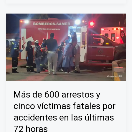
mantiene
a
la
cabeza
en
un
padrón
donde
los
independientes
superan
el
51%
Más de 600 arrestos y
cinco víctimas fatales por
accidentes en las últimas
72 horas