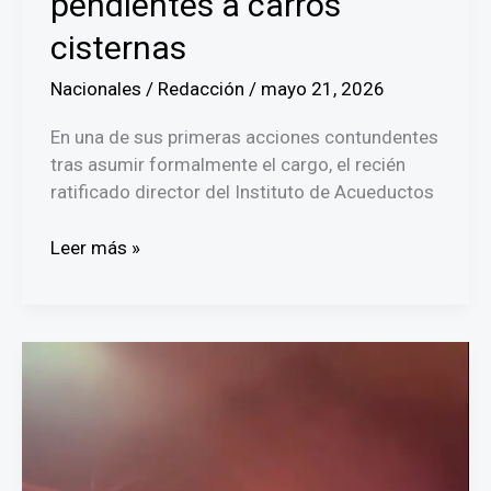
pendientes a carros
cisternas
Nacionales
/
Redacción
/
mayo 21, 2026
En una de sus primeras acciones contundentes
tras asumir formalmente el cargo, el recién
ratificado director del Instituto de Acueductos
Director
Leer más »
del
IDAAN
pide
auditoría
por
pagos
pendientes
a