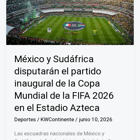
Mundial
2026
rompe
récords
de
audiencia
televisiva
México y Sudáfrica
disputarán el partido
inaugural de la Copa
Mundial de la FIFA 2026
en el Estadio Azteca
Deportes
/
KWContinente
/
junio 10, 2026
Las escuadras nacionales de México y