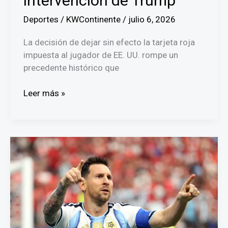
intervención de Trump
Deportes
/
KWContinente
/
julio 6, 2026
La decisión de dejar sin efecto la tarjeta roja
impuesta al jugador de EE. UU. rompe un
precedente histórico que
FIFA
Leer más »
anula
suspensión
de
Folarin
Balogun
tras
intervención
de
Trump