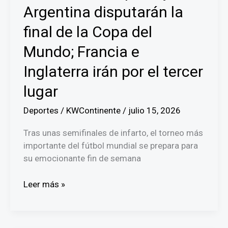
Rusia
Argentina disputarán la
2018
final de la Copa del
Mundo; Francia e
Inglaterra irán por el tercer
lugar
Deportes
/
KWContinente
/
julio 15, 2026
Tras unas semifinales de infarto, el torneo más
importante del fútbol mundial se prepara para
su emocionante fin de semana
¡Partidazos!
Leer más »
España
y
Argentina