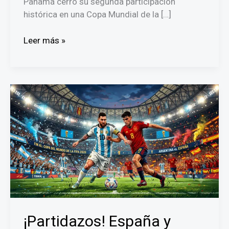
Panamá cerró su segunda participación
histórica en una Copa Mundial de la […]
Panamá
Leer más »
culmina
en
el
puesto
43
del
Mundial
2026
y
supera
su
registro
histórico
¡Partidazos! España y
de