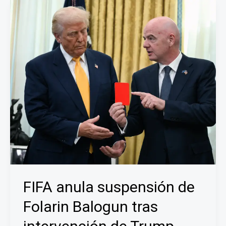
disputarán
la
final
de
la
Copa
del
Mundo;
Francia
e
Inglaterra
irán
por
el
tercer
FIFA anula suspensión de
lugar
Folarin Balogun tras