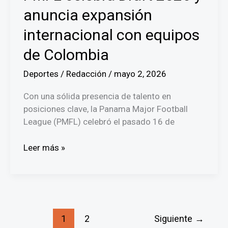
el
anuncia expansión
‘Coco’
internacional con equipos
Carrasquilla
de Colombia
Deportes
/
Redacción
/
mayo 2, 2026
Con una sólida presencia de talento en
posiciones clave, la Panama Major Football
League (PMFL) celebró el pasado 16 de
PMFL
Leer más »
celebra
Draft
2026
y
anuncia
1
2
Siguiente
→
expansión