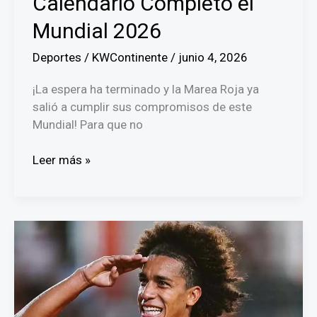
Calendario Completo el
en
el
Mundial 2026
Estadio
Azteca
Deportes
/
KWContinente
/
junio 4, 2026
¡La espera ha terminado y la Marea Roja ya
salió a cumplir sus compromisos de este
Mundial! Para que no
¡La
Leer más »
Marea
Roja
en
marcha!
Calendario
Completo
el
Mundial