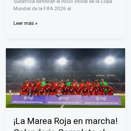
Sudáfrica definirán el inicio oficial de la Copa
Mundial de la FIFA 2026 al
México
Leer más »
y
Sudáfrica
disputarán
el
partido
inaugural
de
la
Copa
Mundial
de
la
FIFA
¡La Marea Roja en marcha!
2026