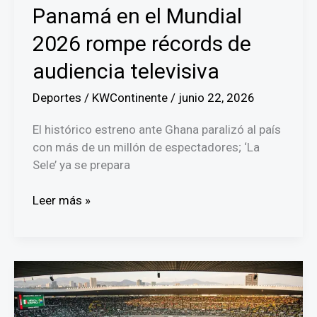
del
Panamá en el Mundial
Mundo
2026 rompe récords de
audiencia televisiva
Deportes
/
KWContinente
/
junio 22, 2026
El histórico estreno ante Ghana paralizó al país
con más de un millón de espectadores; ‘La
Sele’ ya se prepara
¡Histórico!
Leer más »
El
debut
de
Panamá
en
el