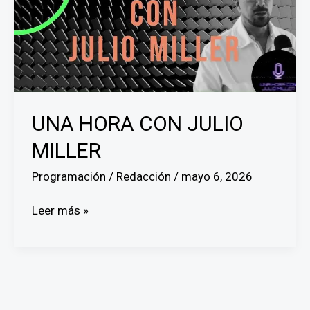
UNA HORA CON JULIO
MILLER
Programación
/
Redacción
/
mayo 6, 2026
UNA
Leer más »
HORA
CON
JULIO
MILLER