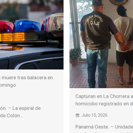
 muere tras balacera en
domingo
Capturan en La Chorrera a
homicidio registrado en 
ón. – La espiral de
a de Colón…
Julio 15, 2026
Panamá Oeste. – Unidades