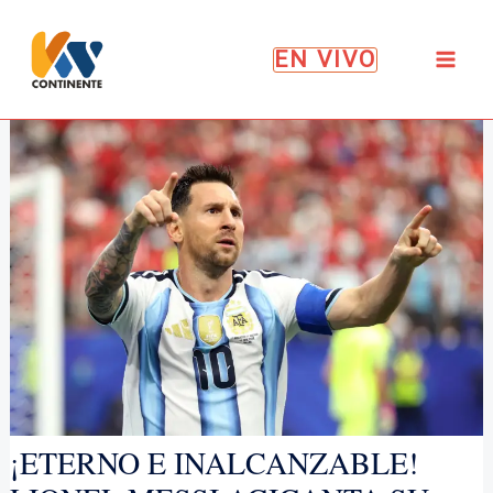
Ir
al
EN VIVO
contenido
¡ETERNO E INALCANZABLE!