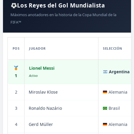
Los Reyes del Gol Mundialista
Máximos anotadores en la historia de la Copa Mundial de la
FIFA™
POS
JUGADOR
SELECCIÓN
Lionel Messi
Argentina
1
Activo
2
Miroslav Klose
Alemania
3
Ronaldo Nazário
Brasil
4
Gerd Müller
Alemania