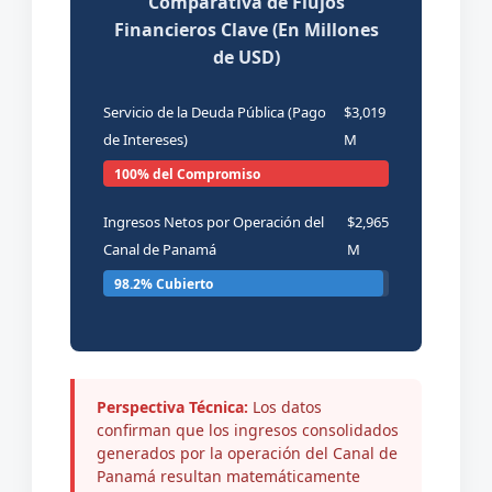
Comparativa de Flujos
Financieros Clave (En Millones
de USD)
Servicio de la Deuda Pública (Pago
$3,019
de Intereses)
M
100% del Compromiso
Ingresos Netos por Operación del
$2,965
Canal de Panamá
M
98.2% Cubierto
Perspectiva Técnica:
Los datos
confirman que los ingresos consolidados
generados por la operación del Canal de
Ir
Panamá resultan matemáticamente
al