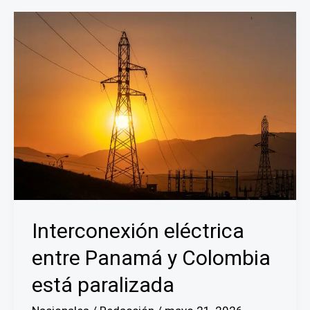
el
Aeropuerto
Internacional
de
Tocumen
Interconexión eléctrica
entre Panamá y Colombia
está paralizada