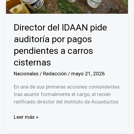
de
Panama
Director del IDAAN pide
auditoría por pagos
pendientes a carros
cisternas
Nacionales
/
Redacción
/
mayo 21, 2026
En una de sus primeras acciones contundentes
tras asumir formalmente el cargo, el recién
ratificado director del Instituto de Acueductos
Director
Leer más »
del
IDAAN