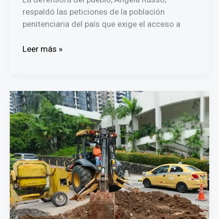
respaldó las peticiones de la población
penitenciaria del país que exige el acceso a
privados
Leer más »
de
libertad
piden
televisores
ante
la
cercanía
del
Mundial