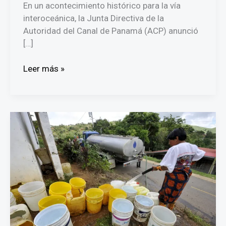
En un acontecimiento histórico para la vía
interoceánica, la Junta Directiva de la
Autoridad del Canal de Panamá (ACP) anunció
[…]
Histórico:
Leer más »
Ilya
Espino
de
Marotta
es
designada
como
la
nueva
administradora
del
Canal