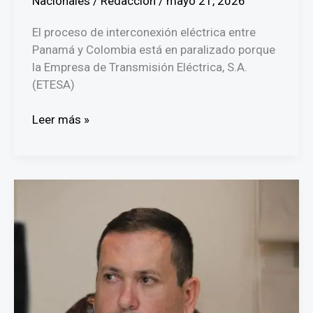
Nacionales
/
Redacción
/
mayo 21, 2026
El proceso de interconexión eléctrica entre
Panamá y Colombia está en paralizado porque
la Empresa de Transmisión Eléctrica, S.A.
(ETESA)
Interconexión
Leer más »
eléctrica
entre
Panamá
y
Colombia
está
paralizada