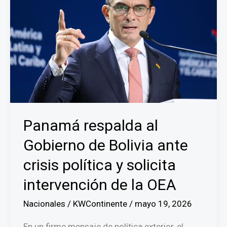
nicaragüenses
por
antecedentes
penales
y
reingreso
irregular
Panamá respalda al
Gobierno de Bolivia ante
crisis política y solicita
intervención de la OEA
Nacionales
/
KWContinente
/
mayo 19, 2026
En un firme mensaje de política exterior, el