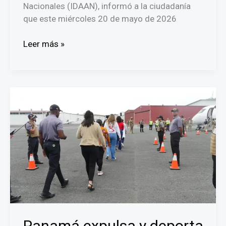
Nacionales (IDAAN), informó a la ciudadanía
que este miércoles 20 de mayo de 2026
Trabajos
Leer más »
de
mantenimiento
afectarán
el
suministro
de
agua
en
sectores
de
Ancón
este
miércoles
Panamá expulsa y deporta