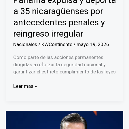
a 35 nicaragüenses por
antecedentes penales y
reingreso irregular
Nacionales
/
KWContinente
/
mayo 19, 2026
Como parte de las acciones permanentes
dirigidas a reforzar la seguridad nacional y
garantizar el estricto cumplimiento de las leyes
Panamá
Leer más »
expulsa
y
deporta
a
35