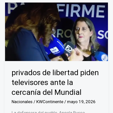
del
PP
al
Otro
Camino
privados de libertad piden
televisores ante la
cercanía del Mundial
Nacionales
/
KWContinente
/
mayo 19, 2026
La defensora del pueblo, Angela Russo,