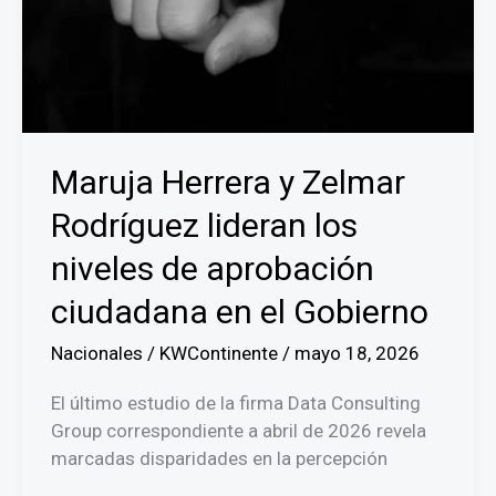
OEA
Maruja Herrera y Zelmar
Rodríguez lideran los
niveles de aprobación
ciudadana en el Gobierno
Nacionales
/
KWContinente
/
mayo 18, 2026
El último estudio de la firma Data Consulting
Group correspondiente a abril de 2026 revela
marcadas disparidades en la percepción