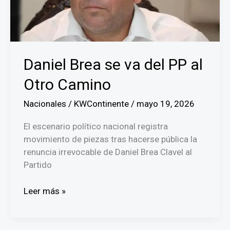
Daniel Brea se va del PP al
Otro Camino
Nacionales
/
KWContinente
/
mayo 19, 2026
El escenario político nacional registra
movimiento de piezas tras hacerse pública la
renuncia irrevocable de Daniel Brea Clavel al
Partido
Daniel
Leer más »
Brea
se
va