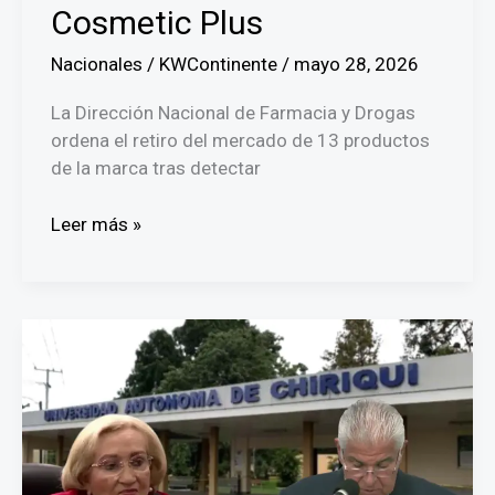
Cosmetic Plus
Nacionales
/
KWContinente
/
mayo 28, 2026
La Dirección Nacional de Farmacia y Drogas
ordena el retiro del mercado de 13 productos
de la marca tras detectar
Minsa
Leer más »
suspende
temporalmente
la
licencia
de
operación
a
la
empresa