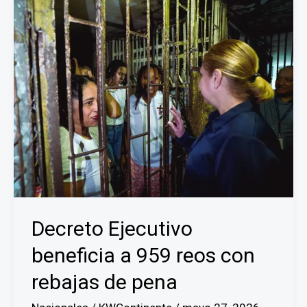
regirán
en
Panamá
a
partir
de
este
viernes
29
de
mayo
Decreto Ejecutivo
beneficia a 959 reos con
rebajas de pena