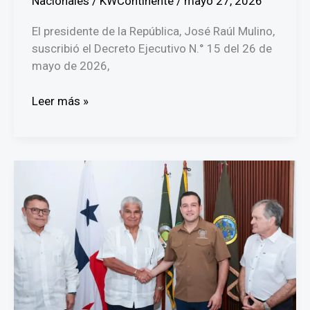
Nacionales
/
KWContinente
/
mayo 27, 2026
El presidente de la República, José Raúl Mulino,
suscribió el Decreto Ejecutivo N.° 15 del 26 de
mayo de 2026,
Decreto
Leer más »
Ejecutivo
beneficia
a
959
reos
con
rebajas
de
pena