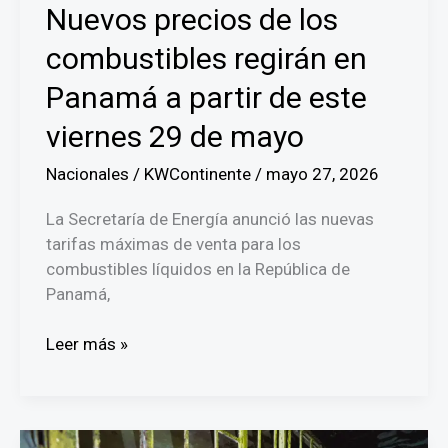
Nuevos precios de los
combustibles regirán en
Panamá a partir de este
viernes 29 de mayo
Nacionales
/
KWContinente
/
mayo 27, 2026
La Secretaría de Energía anunció las nuevas
tarifas máximas de venta para los
combustibles líquidos en la República de
Panamá,
Nuevos
Leer más »
precios
de
los
combustibles