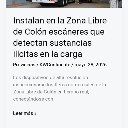
en
la
UNACHI
Instalan en la Zona Libre
de Colón escáneres que
detectan sustancias
ilícitas en la carga
Provincias
/
KWContinente
/
mayo 28, 2026
Los dispositivos de alta resolución
inspeccionarán los fletes comerciales de la
Zona Libre de Colón en tiempo real,
conectándose con
Instalan
Leer más »
en
la