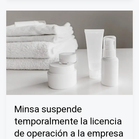
Zona
Libre
de
Colón
escáneres
que
detectan
sustancias
ilícitas
en
la
carga
Minsa suspende
temporalmente la licencia
de operación a la empresa