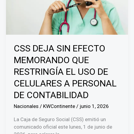
el
Líbano
y
denuncia
violaciones
al
CSS DEJA SIN EFECTO
alto
el
MEMORANDO QUE
fuego
RESTRINGÍA EL USO DE
por
parte
CELULARES A PERSONAL
de
Hezbolá
DE CONTABILIDAD
Nacionales
/
KWContinente
/
junio 1, 2026
La Caja de Seguro Social (CSS) emitió un
comunicado oficial este lunes, 1 de junio de