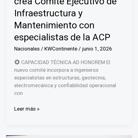
crea Comité Ejecutivo de
Infraestructura y
Mantenimiento con
especialistas de la ACP
Nacionales
/
KWContinente
/
junio 1, 2026
CAPACIDAD TÉCNICA AD HONOREM El
nuevo comité incorpora a ingenieros
especialistas en estructuras, geotecnia,
electromecánica y confiabilidad operacional
con
Caja
Leer más »
de
Seguro
Social