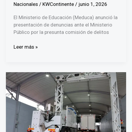
Nacionales
/
KWContinente
/
junio 1, 2026
El Ministerio de Educación (Meduca) anunció la
presentación de denuncias ante el Ministerio
Público por la presunta comisión de delitos
Meduca
Leer más »
eleva
denuncias
ante
el
Ministerio
Público
y
el
MEF
por
irregularidades