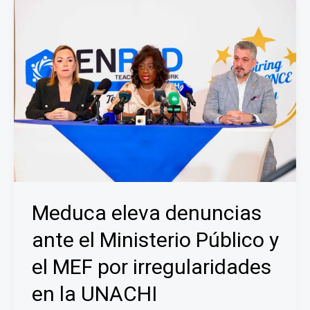
crea
Comité
Ejecutivo
de
Infraestructura
y
Mantenimiento
con
especialistas
de
la
ACP
Meduca eleva denuncias
ante el Ministerio Público y
el MEF por irregularidades
en la UNACHI