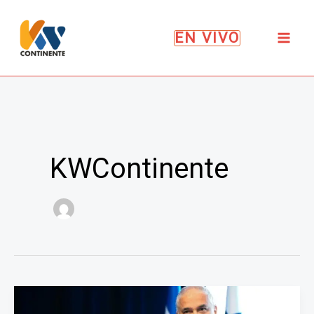
Ir
al
EN VIVO
contenido
KWContinente