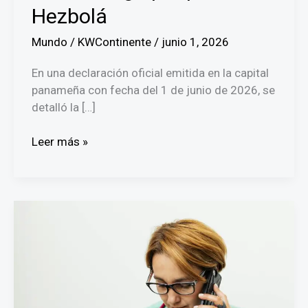
Hezbolá
Mundo
/
KWContinente
/
junio 1, 2026
En una declaración oficial emitida en la capital
panameña con fecha del 1 de junio de 2026, se
detalló la […]
Embajada
Leer más »
de
Israel
se
pronuncia
ante
escalada
de
violencia
en