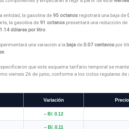
sus componentes y empezarán a regir a partir de este
viernes
a entidad, la gasolina de
95 octanos
registrará una baja de
arte, la gasolina de
91 octanos
presentará una reducción de
1.14 dólares por litro
.
xperimentará una variación a la
baja
de
0.07 centavos
por lit
es
.
especificaron que este esquema tarifario temporal se manten
imo viernes 26 de junio, conforme a los ciclos regulares de 
Variación
Precio
– B/. 0.12
– B/. 0.11