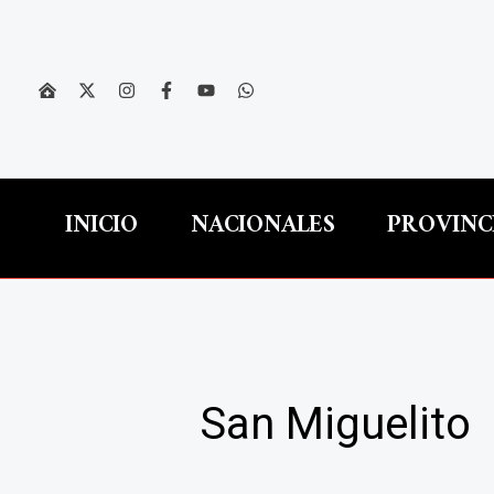
Ir
al
contenido
INICIO
NACIONALES
PROVINC
San Miguelito