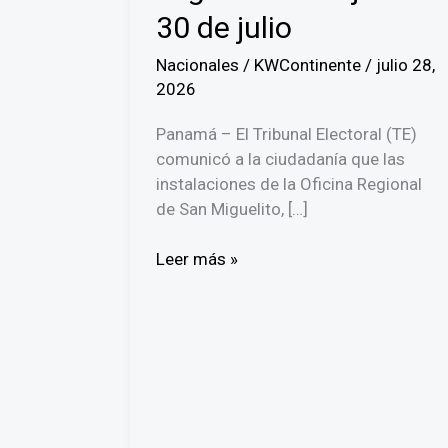
30 de julio
Nacionales
/
KWContinente
/
julio 28,
2026
Panamá – El Tribunal Electoral (TE)
comunicó a la ciudadanía que las
instalaciones de la Oficina Regional
de San Miguelito, […]
Tribunal
Leer más »
Electoral
informa
sobre
el
cierre
de
la