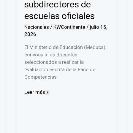
subdirectores de
escuelas oficiales
Nacionales
/
KWContinente
/
julio 15,
2026
El Ministerio de Educación (Meduca)
convoca a los docentes
seleccionados a realizar la
evaluación escrita de la Fase de
Competencias
Meduca
Leer más »
fija
fecha
y
sede
para