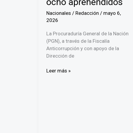
ocho aprehendidos
Nacionales
/
Redacción
/
mayo 6,
2026
La Procuraduría General de la Nación
(PGN), a través de la Fiscalía
Anticorrupción y con apoyo de la
Dirección de
Operación
Leer más »
Eco
Distante
destapa
millonario
peculado
en
San
Miguelito: