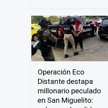
sede
regional
de
San
Miguelito
este
jueves
30
de
julio
Operación Eco
Distante destapa
millonario peculado
en San Miguelito: