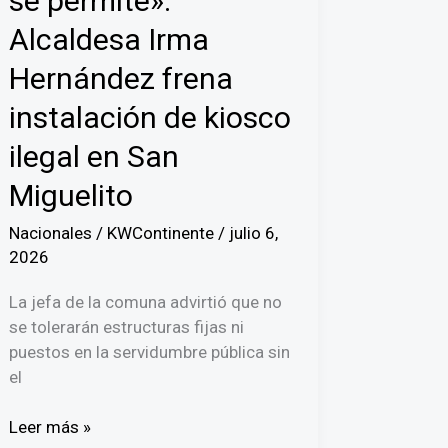
se permite»:
Alcaldesa Irma
Hernández frena
instalación de kiosco
ilegal en San
Miguelito
Nacionales
/
KWContinente
/
julio 6,
2026
La jefa de la comuna advirtió que no
se tolerarán estructuras fijas ni
puestos en la servidumbre pública sin
el
«El
Leer más »