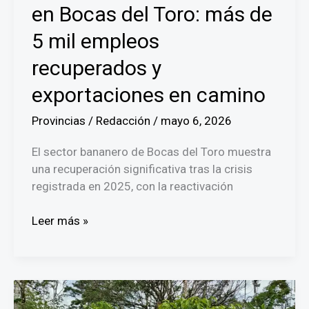
en Bocas del Toro: más de
5 mil empleos
recuperados y
exportaciones en camino
Provincias
/
Redacción
/
mayo 6, 2026
El sector bananero de Bocas del Toro muestra
una recuperación significativa tras la crisis
registrada en 2025, con la reactivación
Banano
Leer más »
panameño
revive
en
Bocas
del