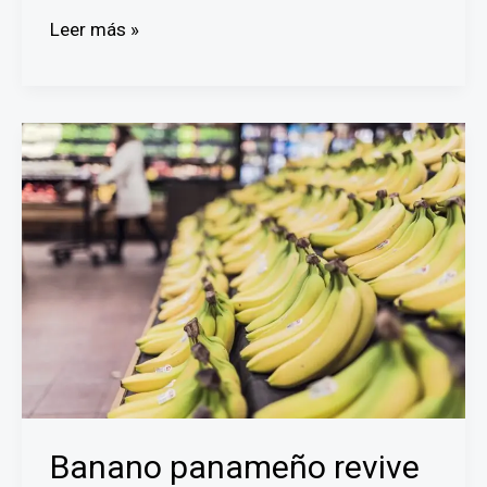
En
Leer más »
Villa
del
Caribe
temen
enfermarse
por
derrame
de
aguas
excretas
Banano panameño revive