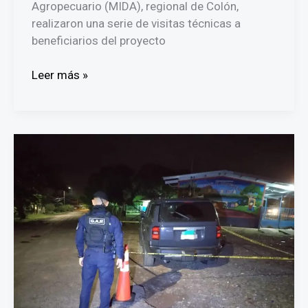
Agropecuario (MIDA), regional de Colón,
realizaron una serie de visitas técnicas a
beneficiarios del proyecto
MIDA
Leer más »
refuerza
asistencia
técnica
a
productores
de
café
robusta
en
Lago
Gatún