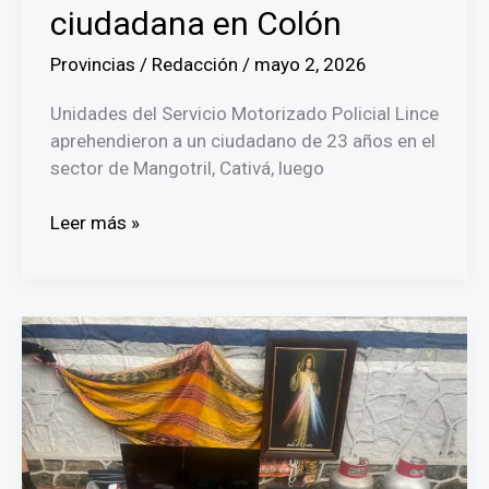
ciudadana en Colón
Provincias
/
Redacción
/
mayo 2, 2026
Unidades del Servicio Motorizado Policial Lince
aprehendieron a un ciudadano de 23 años en el
sector de Mangotril, Cativá, luego
Aprehenden
Leer más »
a
un
hombre
y
decomisan
armas
de
fuego
tras