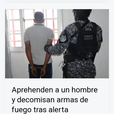
incautada
y
vehículo
recuperado
en
operativo
policial
en
La
Chorrera
Aprehenden a un hombre
y decomisan armas de
fuego tras alerta