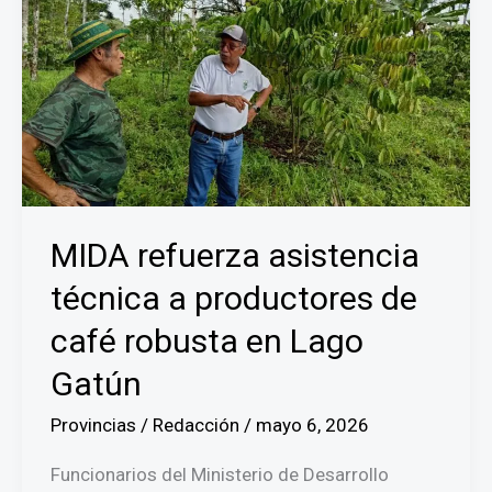
Toro:
más
de
5
mil
empleos
recuperados
y
exportaciones
MIDA refuerza asistencia
en
técnica a productores de
camino
café robusta en Lago
Gatún
Provincias
/
Redacción
/
mayo 6, 2026
Funcionarios del Ministerio de Desarrollo