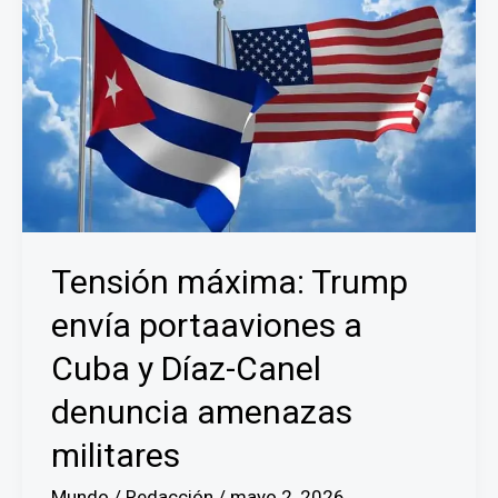
Balogun
tras
intervención
de
Trump
Tensión máxima: Trump
envía portaaviones a
Cuba y Díaz-Canel
denuncia amenazas
militares
Mundo
/
Redacción
/
mayo 2, 2026