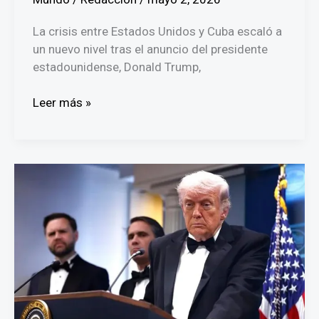
La crisis entre Estados Unidos y Cuba escaló a
un nuevo nivel tras el anuncio del presidente
estadounidense, Donald Trump,
Tensión
Leer más »
máxima:
Trump
envía
portaaviones
a
Cuba
y
Díaz-
Canel
denuncia
amenazas
militares