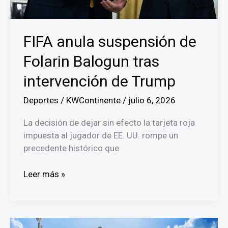
FIFA anula suspensión de
Folarin Balogun tras
intervención de Trump
Deportes
/
KWContinente
/
julio 6, 2026
La decisión de dejar sin efecto la tarjeta roja
impuesta al jugador de EE. UU. rompe un
precedente histórico que
FIFA
Leer más »
anula
suspensión
de
Folarin