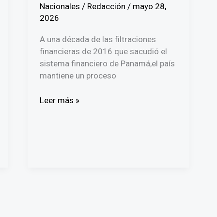
Nacionales
/
Redacción
/
mayo 28,
2026
A una década de las filtraciones
financieras de 2016 que sacudió el
sistema financiero de Panamá,el país
mantiene un proceso
El
Leer más »
costo
de
la
transparencia:
De
la
bonanza
fiscal
al