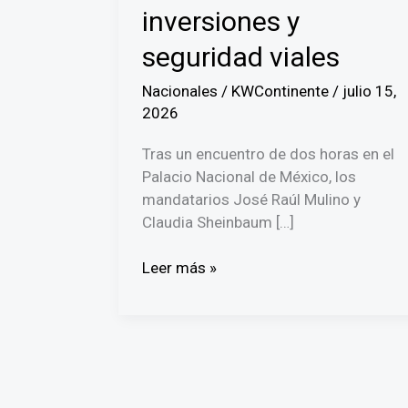
inversiones y
seguridad viales
Nacionales
/
KWContinente
/
julio 15,
2026
Tras un encuentro de dos horas en el
Palacio Nacional de México, los
mandatarios José Raúl Mulino y
Claudia Sheinbaum […]
Panamá
Leer más »
y
México
relanzan
su
relación
bilateral