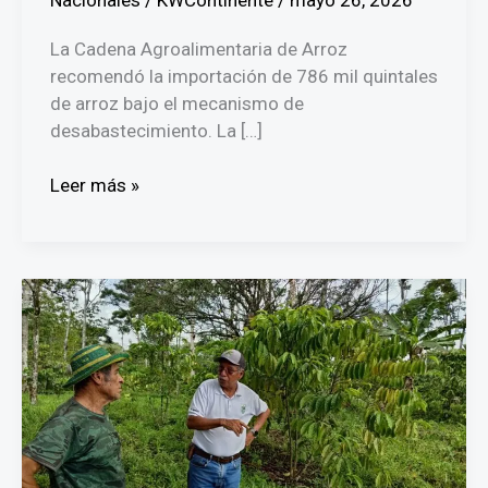
Nacionales
/
KWContinente
/
mayo 26, 2026
La Cadena Agroalimentaria de Arroz
recomendó la importación de 786 mil quintales
de arroz bajo el mecanismo de
desabastecimiento. La […]
Cadena
Leer más »
Agroalimentaria
consensúa
la
importación
de
786
mil
quintales
de
arroz
por