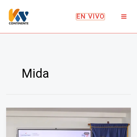
Ir
al
EN VIVO
contenido
Mida