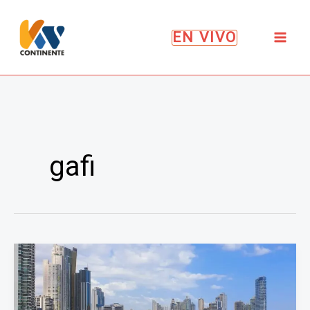
Ir
al
EN VIVO
contenido
gafi