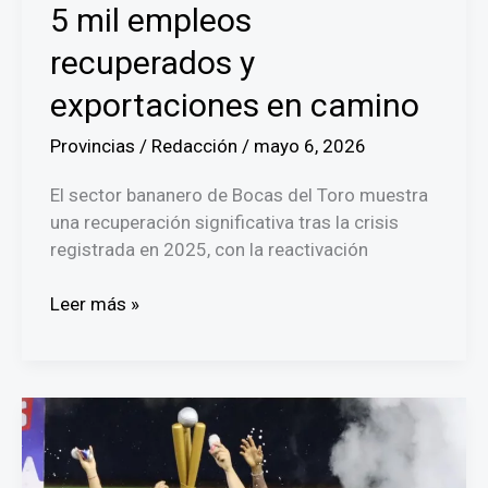
5 mil empleos
recuperados y
exportaciones en camino
Provincias
/
Redacción
/
mayo 6, 2026
El sector bananero de Bocas del Toro muestra
una recuperación significativa tras la crisis
registrada en 2025, con la reactivación
Banano
Leer más »
panameño
revive
en
Bocas
del
Toro: