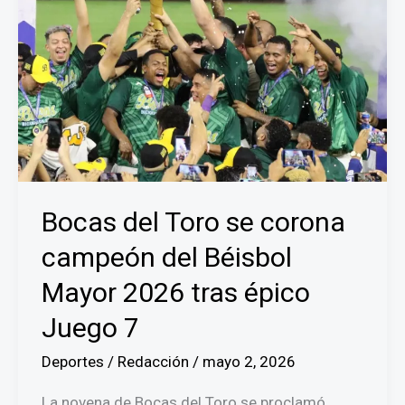
más
de
5
mil
empleos
recuperados
y
exportaciones
en
camino
Bocas del Toro se corona
campeón del Béisbol
Mayor 2026 tras épico
Juego 7
Deportes
/
Redacción
/
mayo 2, 2026
La novena de Bocas del Toro se proclamó