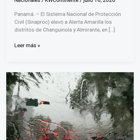
Nacionales
/
KWContinente
/
julio 16, 2026
Panamá. – El Sistema Nacional de Protección
Civil (Sinaproc) elevó a Alerta Amarilla los
distritos de Changuinola y Almirante, en […]
SINAPROC
Leer más »
declara
Alerta
Amarilla
en
Changuinola
y
Almirante
por
incremento
de
lluvias
y