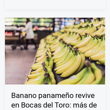
declara
Alerta
Verde
en
19
distritos
de
Panamá
por
lluvias
y
actividad
eléctrica
Banano panameño revive
en Bocas del Toro: más de