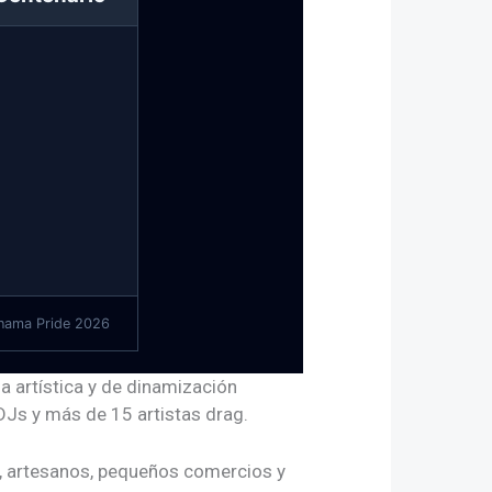
nama Pride 2026
da artística y de dinamización
DJs y más de 15 artistas drag
.
s, artesanos, pequeños comercios y