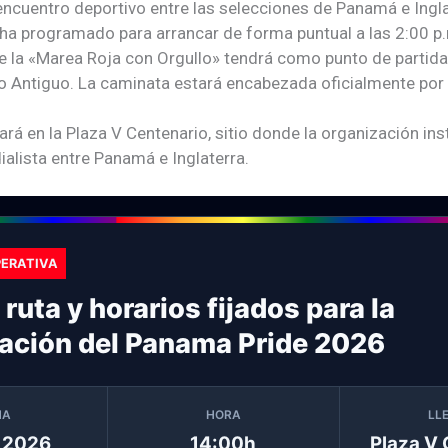
ncuentro deportivo entre las selecciones de Panamá e Ingl
e ha programado para arrancar de forma puntual a las 2:00 p.
e la «Marea Roja con Orgullo» tendrá como punto de partida
co Antiguo. La caminata estará encabezada oficialmente por 
ará en la Plaza V Centenario, sitio donde la organización inst
ialista entre Panamá e Inglaterra.
PERATIVA
 ruta y horarios fijados para la
ación del Panama Pride 2026
HA
HORA
LL
.2026
14:00h
Plaza V 