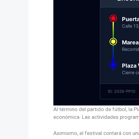
Puerta
Calle 13
Marea 
Recorrid
Plaza 
Cierre c
ID: 2026-PP10
Al término del partido de fútbol, la 
económica
. Las actividades progra
Asimismo, el festival contará con u