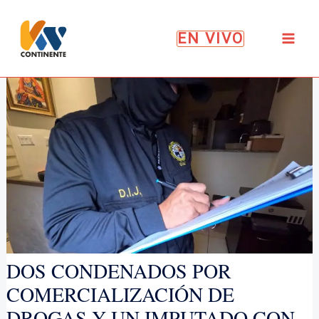
Ir
al
EN VIVO
contenido
DOS CONDENADOS POR
COMERCIALIZACIÓN DE
DROGAS Y UN IMPUTADO CON