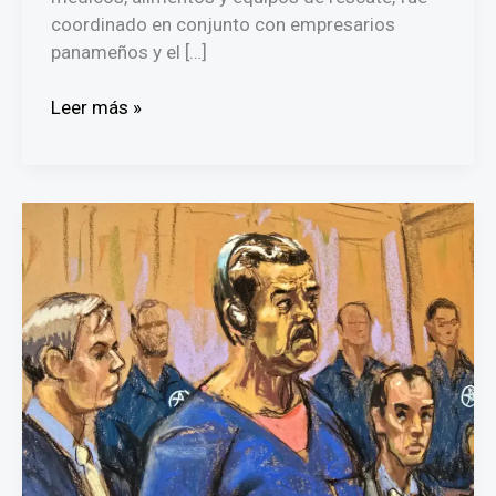
coordinado en conjunto con empresarios
panameños y el […]
Envían
Leer más »
15
toneladas
de
ayuda
humanitaria
a
Venezuela
tras
devastador
terremoto