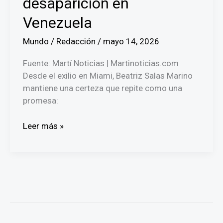
desaparición en
Venezuela
Mundo
/
Redacción
/
mayo 14, 2026
Fuente: Martí Noticias | Martinoticias.com
Desde el exilio en Miami, Beatriz Salas Marino
mantiene una certeza que repite como una
promesa:
Mi
Leer más »
hijo
está
vivo”:
el
clamor
de
una