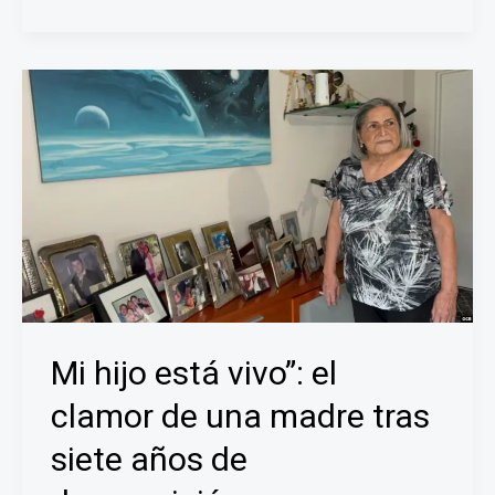
de
EE.
UU.
solicita
aplazar
la
audiencia
de
estatus
en
el
caso
contra
Nicolás
Mi hijo está vivo”: el
Maduro
clamor de una madre tras
y
Cilia
siete años de
Flores