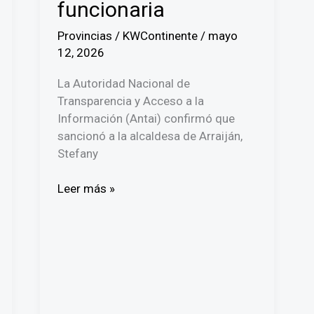
funcionaria
Provincias
/
KWContinente
/
mayo
12, 2026
La Autoridad Nacional de
Transparencia y Acceso a la
Información (Antai) confirmó que
sancionó a la alcaldesa de Arraiján,
Stefany
Antai
Leer más »
sanciona
a
la
alcaldesa
de
Arraiján
y