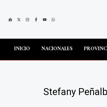
Ir
al
contenido
INICIO
NACIONALES
PROVINC
Stefany Peñal