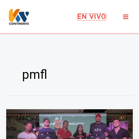
Ir
al
EN VIVO
contenido
pmfl