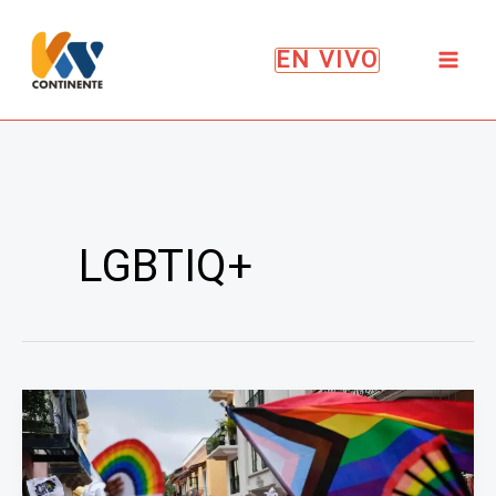
Ir
al
EN VIVO
contenido
LGBTIQ+