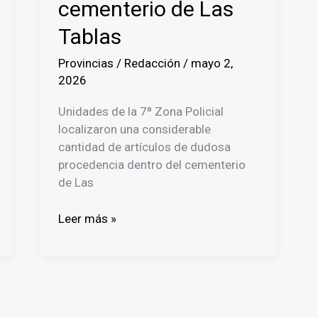
cementerio de Las
Tablas
Provincias
/
Redacción
/
mayo 2,
2026
Unidades de la 7ª Zona Policial
localizaron una considerable
cantidad de artículos de dudosa
procedencia dentro del cementerio
de Las
Policía
Leer más »
ubica
artículos
de
dudosa
procedencia