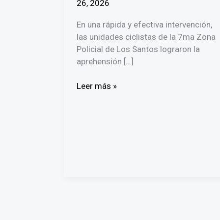
26, 2026
En una rápida y efectiva intervención,
las unidades ciclistas de la 7ma Zona
Policial de Los Santos lograron la
aprehensión […]
Capturan
Leer más »
a
ladrón
de
residencias
en
Las
Tablas