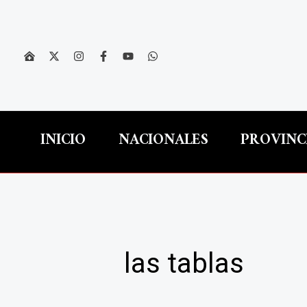
Ir
al
contenido
INICIO
NACIONALES
PROVINC
las tablas