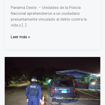
Panamá Oeste. – Unidades de la Policía
Nacional aprehendieron a un ciudadano
presuntamente vinculado al delito contra la
vida y […]
Capturan
Leer más »
en
La
Chorrera
a
requerido
por
homicidio
registrado
en
diciembre
de