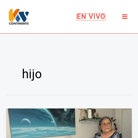
Ir
al
EN VIVO
contenido
hijo