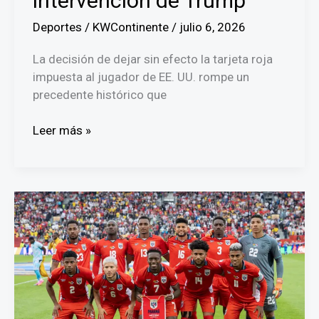
intervención de Trump
Deportes
/
KWContinente
/
julio 6, 2026
La decisión de dejar sin efecto la tarjeta roja
impuesta al jugador de EE. UU. rompe un
precedente histórico que
FIFA
Leer más »
anula
suspensión
de
Folarin
Balogun
tras
intervención
de
Trump