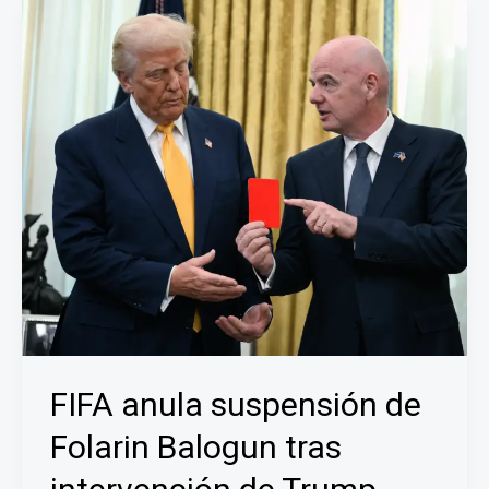
disputarán
la
final
de
la
Copa
del
Mundo;
Francia
e
Inglaterra
irán
por
el
tercer
FIFA anula suspensión de
lugar
Folarin Balogun tras