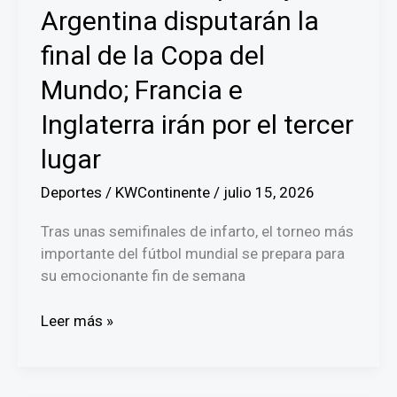
Rusia
Argentina disputarán la
2018
final de la Copa del
Mundo; Francia e
Inglaterra irán por el tercer
lugar
Deportes
/
KWContinente
/
julio 15, 2026
Tras unas semifinales de infarto, el torneo más
importante del fútbol mundial se prepara para
su emocionante fin de semana
¡Partidazos!
Leer más »
España
y
Argentina