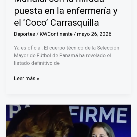
puesta en la enfermería y
el ‘Coco’ Carrasquilla
Deportes
/
KWContinente
/
mayo 26, 2026
Ya es oficial. El cuerpo técnico de la Selección
Mayor de Fútbol de Panamá ha revelado el
listado definitivo de
Lista
Leer más »
de
Panamá:
Los
26
convocados
para
el