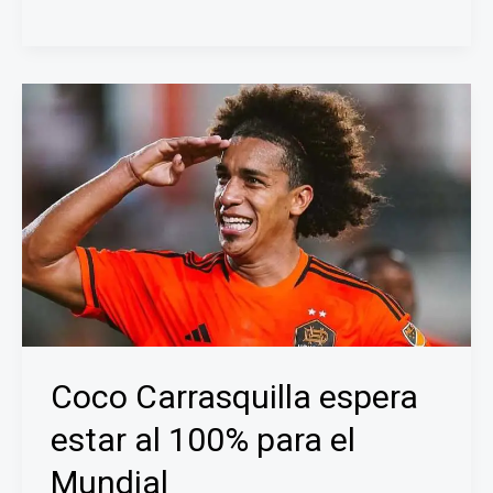
cierre
de
oficinas
públicas
este
martes
por
el
partido
de
Panamá
contra
Croacia
Coco Carrasquilla espera
estar al 100% para el
Mundial