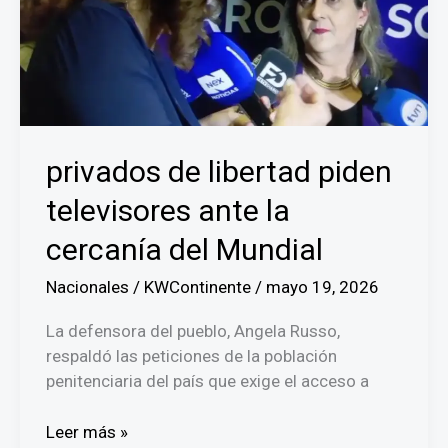
Mundial
con
la
mirada
puesta
en
la
privados de libertad piden
enfermería
televisores ante la
y
el
cercanía del Mundial
‘Coco’
Carrasquilla
Nacionales
/
KWContinente
/
mayo 19, 2026
La defensora del pueblo, Angela Russo,
respaldó las peticiones de la población
penitenciaria del país que exige el acceso a
privados
Leer más »