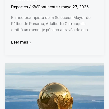
Deportes
/
KWContinente
/
mayo 27, 2026
El mediocampista de la Selección Mayor de
Fútbol de Panamá, Adalberto Carrasquilla,
emitió un mensaje público a través de sus
Coco
Leer más »
Carrasquilla
espera
estar
al
100%
para
el
Mundial