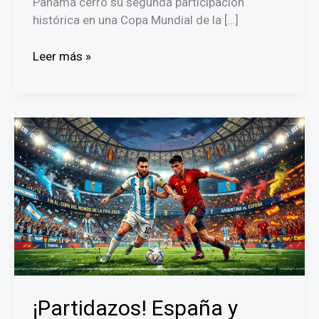
Panamá cerró su segunda participación
histórica en una Copa Mundial de la […]
Panamá
Leer más »
culmina
en
el
puesto
43
del
Mundial
2026
y
supera
su
registro
histórico
¡Partidazos! España y
de