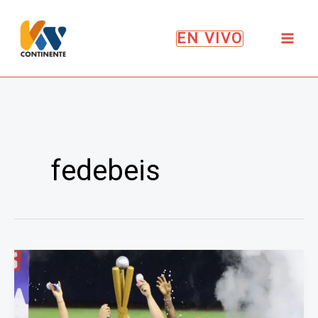
Ir
al
EN VIVO
contenido
fedebeis