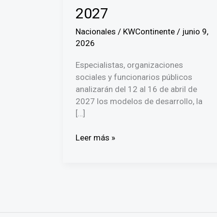
2027
Nacionales
/
KWContinente
/
junio 9,
2026
Especialistas, organizaciones
sociales y funcionarios públicos
analizarán del 12 al 16 de abril de
2027 los modelos de desarrollo, la
[…]
Panamá
Leer más »
será
sede
del
VI
Congreso
Latinoamericano