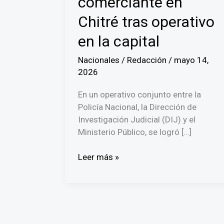
comerciante en
Chitré tras operativo
en la capital
Nacionales
/
Redacción
/
mayo 14,
2026
En un operativo conjunto entre la
Policía Nacional, la Dirección de
Investigación Judicial (DIJ) y el
Ministerio Público, se logró […]
Cae
Leer más »
el
sexto
implicado
en
el