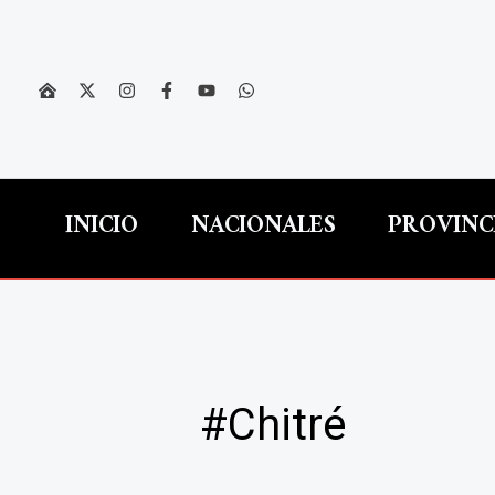
Ir
al
contenido
INICIO
NACIONALES
PROVINC
#Chitré