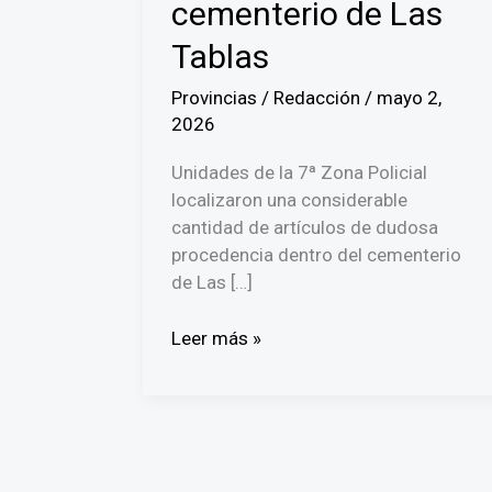
cementerio de Las
Tablas
Provincias
/
Redacción
/
mayo 2,
2026
Unidades de la 7ª Zona Policial
localizaron una considerable
cantidad de artículos de dudosa
procedencia dentro del cementerio
de Las […]
Policía
Leer más »
ubica
artículos
de
dudosa
procedencia