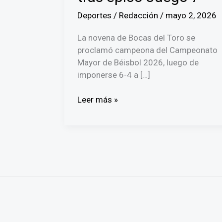
Deportes
/
Redacción
/
mayo 2, 2026
La novena de Bocas del Toro se
proclamó campeona del Campeonato
Mayor de Béisbol 2026, luego de
imponerse 6-4 a […]
Bocas
Leer más »
del
Toro
se
corona
campeón
del
Béisbol
Mayor
2026