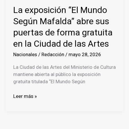
agenda
La exposición “El Mundo
de
inversiones
Según Mafalda” abre sus
globales
puertas de forma gratuita
en la Ciudad de las Artes
Nacionales
/
Redacción
/
mayo 28, 2026
La Ciudad de las Artes del Ministerio de Cultura
mantiene abierta al público la exposición
gratuita titulada “El Mundo Según
La
Leer más »
exposición
“El
Mundo
Según