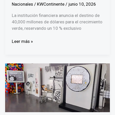
Nacionales
/
KWContinente
/
junio 10, 2026
La institución financiera anuncia el destino de
40,000 millones de dólares para el crecimiento
verde, reservando un 10 % exclusivo
CAF
Leer más »
reúne
a
científicos
en
Panamá
para
integrar
la
biodiversidad
en
la