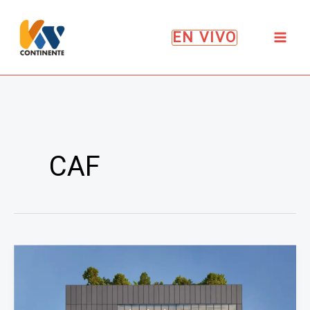
Ir
al
EN VIVO
contenido
CAF