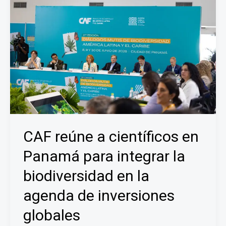
Hub
Regional
de
CAF:
obra
registra
75%
de
avance
entre
CAF reúne a científicos en
mejoras
pluviales
Panamá para integrar la
y
biodiversidad en la
exigencias
ambientales
agenda de inversiones
globales