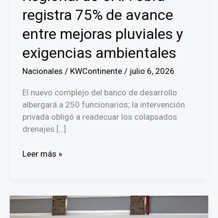
registra 75% de avance
entre mejoras pluviales y
exigencias ambientales
Nacionales
/
KWContinente
/
julio 6, 2026
El nuevo complejo del banco de desarrollo
albergará a 250 funcionarios; la intervención
privada obligó a readecuar los colapsados
drenajes […]
Avanza
Leer más »
en
Obarrio
la
construcción
del