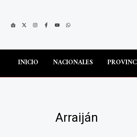
Ir
al
contenido
INICIO
NACIONALES
PROVINC
Arraiján