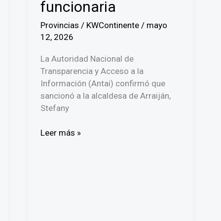
funcionaria
Provincias
/
KWContinente
/
mayo
12, 2026
La Autoridad Nacional de
Transparencia y Acceso a la
Información (Antai) confirmó que
sancionó a la alcaldesa de Arraiján,
Stefany
Antai
Leer más »
sanciona
a
la
alcaldesa
de
Arraiján
y