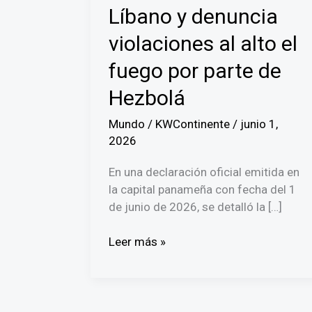
Líbano y denuncia
violaciones al alto el
fuego por parte de
Hezbolá
Mundo
/
KWContinente
/
junio 1,
2026
En una declaración oficial emitida en
la capital panameña con fecha del 1
de junio de 2026, se detalló la […]
Embajada
Leer más »
de
Israel
se
pronuncia