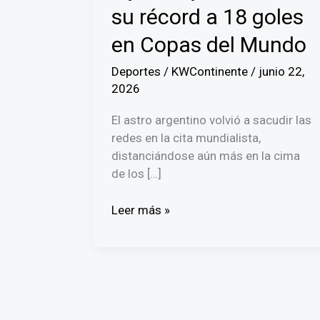
su récord a 18 goles
en Copas del Mundo
Deportes
/
KWContinente
/
junio 22,
2026
El astro argentino volvió a sacudir las
redes en la cita mundialista,
distanciándose aún más en la cima
de los […]
¡Eterno
Leer más »
e
inalcanzable!
Lionel
Messi
agiganta
su