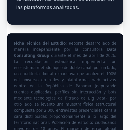
las plataformas analizadas.
Ficha Técnica del Estudio:
Reporte desarrollado de
manera independiente por la consultora
Data
Consulting Group
durante el mes de abril de 2026.
La recopilación estadística implementó un
ecosistema metodológico de doble canal: por un lado,
una auditoría digital exhaustiva que analizó el 100%
del universo en redes y plataformas web activas
dentro de la República de Panamá (depurando
cuentas duplicadas, perfiles sin interacción y bots
mediante tecnologías de filtrado de Big Data); por
otro lado, se levantó una muestra física estructural
compuesta por 2,000 entrevistas presenciales cara a
cara distribuidas proporcionalmente a lo largo del
territorio nacional. Población de estudio: ciudadanos
mayores de 18 años. El margen de error global