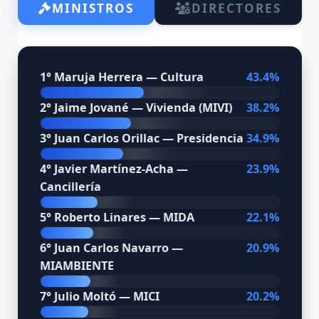
MINISTROS
DIRECTORES
1° Maruja Herrera — Cultura
43.4%
2° Jaime Jované — Vivienda (MIVI)
38.2%
3° Juan Carlos Orillac — Presidencia
34.9%
4° Javier Martínez-Acha —
23.9%
Cancillería
5° Roberto Linares — MIDA
22.1%
6° Juan Carlos Navarro —
20.9%
MIAMBIENTE
7° Julio Moltó — MICI
20.2%