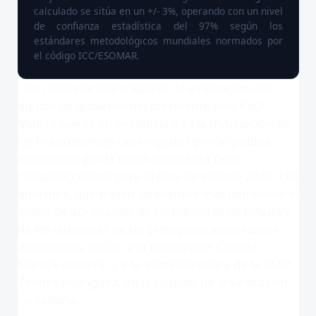
calculado se sitúa en un +/- 3%, operando con un nivel
de confianza estadística del 97% según los
estándares metodológicos mundiales normados por
el código ICC/ESOMAR.
Una marcada disparidad en la evaluación del
equipo de gobierno del presidente José Raúl
Mulino quedó en evidencia tras la divulgación de
los más recientes rankings de opinión pública
elaborados por la firma consultora
Data
Consulting Group
para el mes de abril de 2026
. Los
informes, que miden de manera independiente el
índice de aprobación de los ministros de Estado y
de los directores de las principales autoridades
autónomas, sitúan a la ministra de Cultura,
Maruja Herrera, y a la administradora de la ASEP,
Zelmar Rodríguez, en la cúspide de la valoración
ciudadana
.