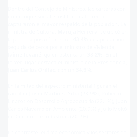
Dentro del Consejo de Ministros, las carteras con
un enfoque social e institucional directo
capturaron el mayor respaldo de la población
. La
ministra de Cultura,
Maruja Herrera
, se ubicó en
la primera posición con un
43.4%
de aprobación,
seguida de cerca por el ministro de Vivienda,
Jaime Jované
, quien ostenta un
38.2%
. En el
tercer lugar destaca el ministro de la Presidencia,
Juan Carlos Orillac
, con un
34.9%
.
En la mitad del espectro ministerial figuran el
canciller Javier Martínez-Acha (23.9%), Roberto
Linares en Desarrollo Agropecuario (22.1%), Juan
Carlos Navarro en Ambiente (20.9%) y Julio Moltó
en Comercio e Industrias (20.2%)
.
En contraste, el área económica y los sectores de