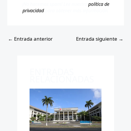
¡No hacemos spam! Lee nuestra
política de
privacidad
para obtener más información.
←
Entrada anterior
Entrada siguiente
→
ENTRADAS
RELACIONADAS