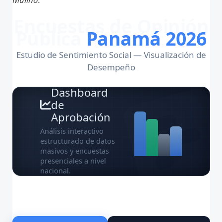
Encuestas de Opinión
Pública
Panamá 2026
Estudio de Sentimiento Social — Visualización de
Desempeño
Dashboard
de
Aprobación
Análisis interactivo
estructurado de datos
masivos y encuestas
presenciales a nivel
nacional.