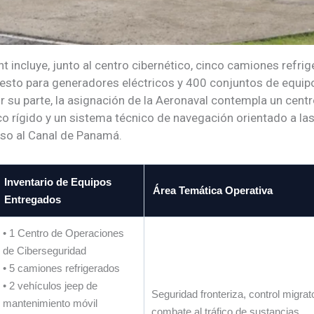
 incluye, junto al centro cibernético, cinco camiones refri
uesto para generadores eléctricos y 400 conjuntos de equi
r su parte, la asignación de la Aeronaval contempla un cent
o rígido y un sistema técnico de navegación orientado a la
ceso al Canal de Panamá.
Inventario de Equipos
Área Temática Operativa
Entregados
• 1 Centro de Operaciones
de Ciberseguridad
• 5 camiones refrigerados
• 2 vehículos jeep de
Seguridad fronteriza, control migrat
mantenimiento móvil
combate al tráfico de sustancias.