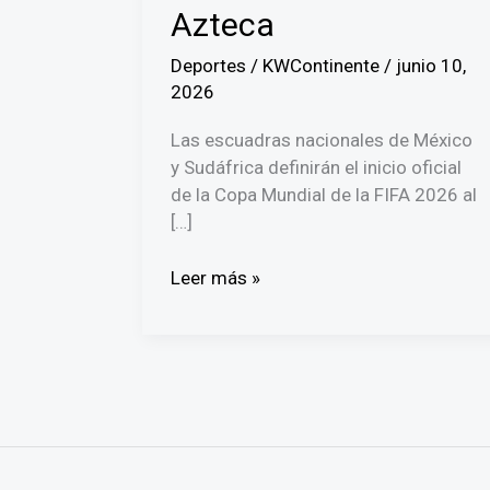
Azteca
Deportes
/
KWContinente
/
junio 10,
2026
Las escuadras nacionales de México
y Sudáfrica definirán el inicio oficial
de la Copa Mundial de la FIFA 2026 al
[…]
México
Leer más »
y
Sudáfrica
disputarán
el
partido
inaugural
de