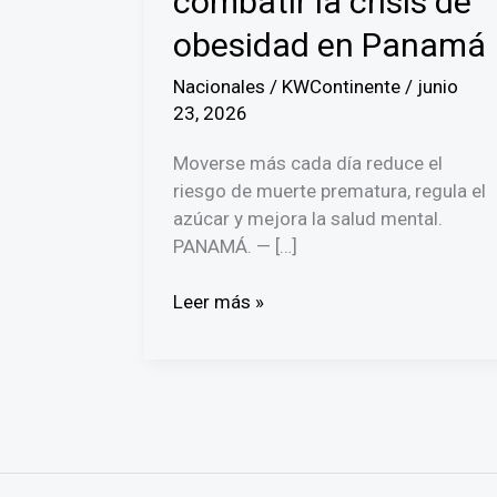
combatir la crisis de
obesidad en Panamá
Nacionales
/
KWContinente
/
junio
23, 2026
Moverse más cada día reduce el
riesgo de muerte prematura, regula el
azúcar y mejora la salud mental.
PANAMÁ. — […]
El
Leer más »
poder
de
caminar:
Pequeños
pasos
diarios
para