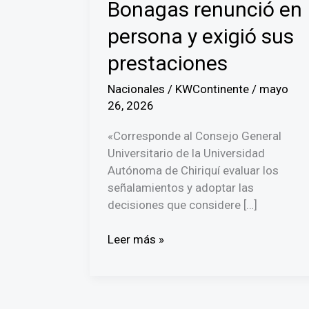
Bonagas renunció en
persona y exigió sus
prestaciones
Nacionales
/
KWContinente
/
mayo
26, 2026
«Corresponde al Consejo General
Universitario de la Universidad
Autónoma de Chiriquí evaluar los
señalamientos y adoptar las
decisiones que considere […]
¡MEDUCA
Leer más »
DESMIENTE
A
LA
UNACHI!