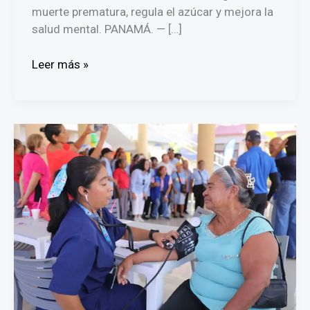
muerte prematura, regula el azúcar y mejora la
salud mental. PANAMÁ. — […]
El
Leer más »
poder
de
caminar:
Pequeños
pasos
diarios
para
combatir
la
crisis
de
obesidad
en
Panamá