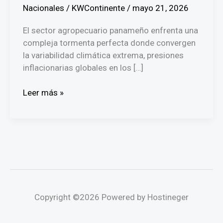
Nacionales
/
KWContinente
/
mayo 21, 2026
El sector agropecuario panameño enfrenta una
compleja tormenta perfecta donde convergen
la variabilidad climática extrema, presiones
inflacionarias globales en los […]
Mulino
Leer más »
frena
venta
de
energía
a
Costa
Rica
y
Copyright ©2026 Powered by Hostineger
advierte
que