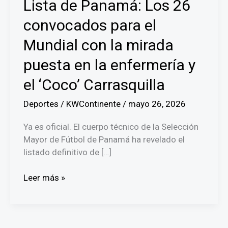
Lista de Panamá: Los 26
convocados para el
Mundial con la mirada
puesta en la enfermería y
el ‘Coco’ Carrasquilla
Deportes
/
KWContinente
/
mayo 26, 2026
Ya es oficial. El cuerpo técnico de la Selección
Mayor de Fútbol de Panamá ha revelado el
listado definitivo de […]
Lista
Leer más »
de
Panamá:
Los