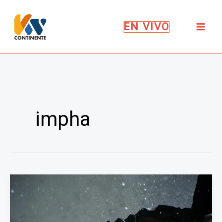
Ir
al
EN VIVO
contenido
impha