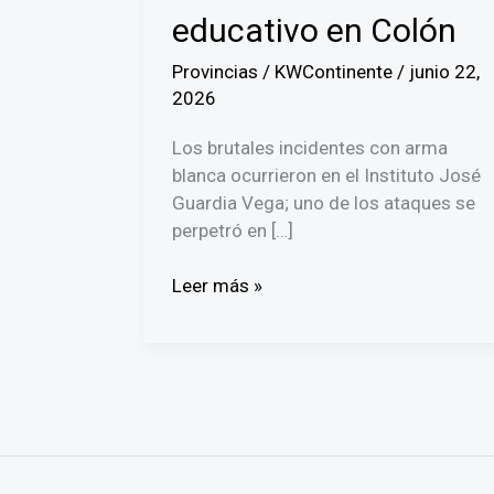
educativo en Colón
Provincias
/
KWContinente
/
junio 22,
2026
Los brutales incidentes con arma
blanca ocurrieron en el Instituto José
Guardia Vega; uno de los ataques se
perpetró en […]
Ordenan
Leer más »
detención
provisional
para
dos
adolescentes
por
intento