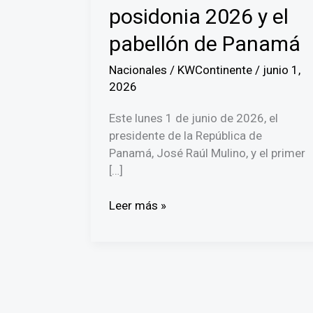
posidonia 2026 y el
pabellón de Panamá
Nacionales
/
KWContinente
/
junio 1,
2026
Este lunes 1 de junio de 2026, el
presidente de la República de
Panamá, José Raúl Mulino, y el primer
[…]
Presidente
Leer más »
Mulino
y
Primer
Ministro
de
Grecia