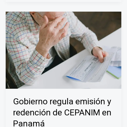
de
Economía
y
Finanzas
distribuirá
los
Cepanim
a
partir
del
15
de
junio
en
Gobierno regula emisión y
la
provincia
redención de CEPANIM en
de
Panamá
Panamá