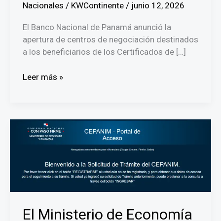
Nacionales
/
KWContinente
/
junio 12, 2026
El Banco Nacional de Panamá anunció la
apertura de centros de negociación destinados
a los beneficiarios de los Certificados de […]
Banco
Leer más »
Nacional
de
Panamá
habilitará
sucursales
para
la
negociación
de
los
El Ministerio de Economía
certificados