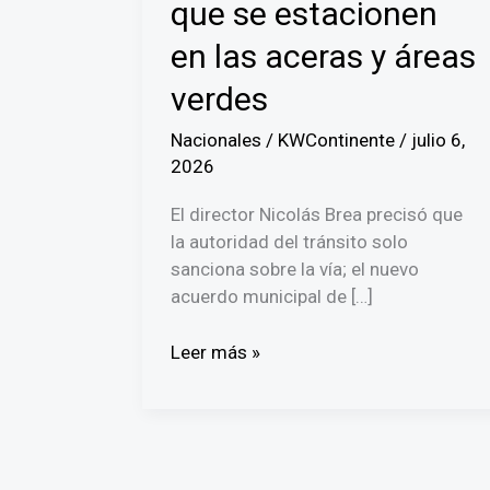
que se estacionen
en las aceras y áreas
verdes
Nacionales
/
KWContinente
/
julio 6,
2026
El director Nicolás Brea precisó que
la autoridad del tránsito solo
sanciona sobre la vía; el nuevo
acuerdo municipal de […]
Mayer
Leer más »
tiene
luz
verde
para
colocar