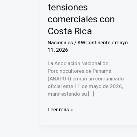
tensiones
comerciales con
Costa Rica
Nacionales
/
KWContinente
/
mayo
11, 2026
La Asociación Nacional de
Porcinocultores de Panamá
(ANAPOR) emitió un comunicado
oficial este 11 de mayo de 2026,
manifestando su […]
Porcinocultores
Leer más »
panameños
respaldan
al