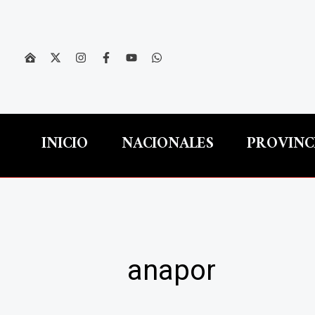
Ir
al
contenido
INICIO
NACIONALES
PROVINC
anapor