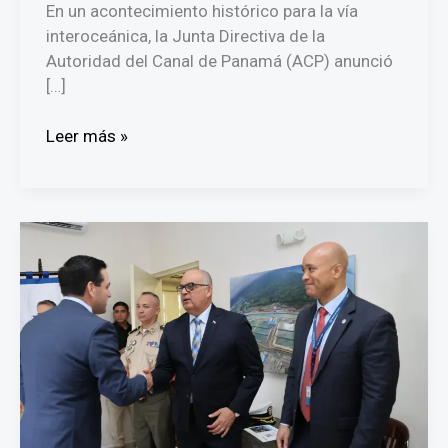
En un acontecimiento histórico para la vía
interoceánica, la Junta Directiva de la
Autoridad del Canal de Panamá (ACP) anunció
[…]
Histórico:
Leer más »
Ilya
Espino
de
Marotta
es
designada
como
la
nueva
administradora
del
Canal